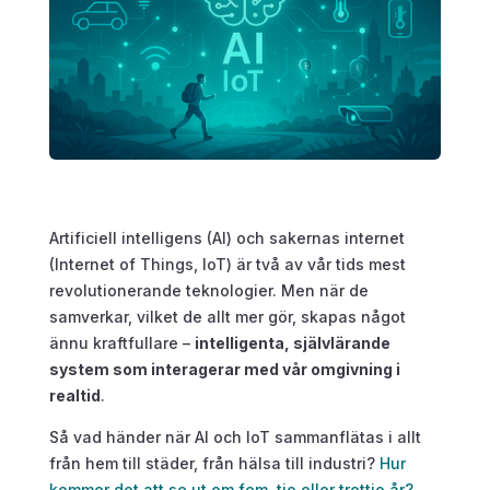
Artificiell intelligens (AI) och sakernas internet
(Internet of Things, IoT) är två av vår tids mest
revolutionerande teknologier. Men när de
samverkar, vilket de allt mer gör, skapas något
ännu kraftfullare –
intelligenta, självlärande
system som interagerar med vår omgivning i
realtid
.
Så vad händer när AI och IoT sammanflätas i allt
från hem till städer, från hälsa till industri?
Hur
kommer det att se ut om fem, tio eller trettio år?