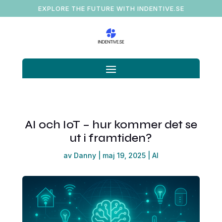
EXPLORE THE FUTURE WITH INDENTIVE.SE
AI och IoT – hur kommer det se
ut i framtiden?
av
Danny
|
maj 19, 2025
|
AI