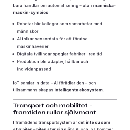
bara handlar om automatisering – utan
människa-
maskin-symbios
.
Robotar blir kollegor som samarbetar med
människor
AI tolkar sensordata för att förutse
maskinhaverier
Digitala tvillingar speglar fabriker i realtid
Produktion blir adaptiv, hållbar och
individanpassad
IoT samlar in data – AI förädlar den – och
tillsammans skapas
intelligenta ekosystem
.
Transport och mobilitet –
framtiden rullar självmant
I framtidens transportsystem är det
inte du som
styr bilen – bilen styr sig själv.
AI och IoT kommer