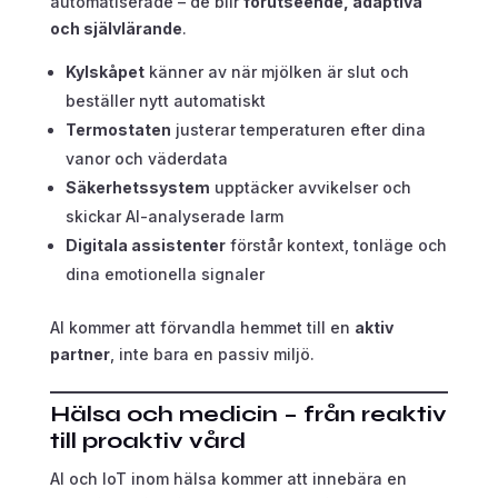
automatiserade – de blir
förutseende, adaptiva
och självlärande
.
Kylskåpet
känner av när mjölken är slut och
beställer nytt automatiskt
Termostaten
justerar temperaturen efter dina
vanor och väderdata
Säkerhetssystem
upptäcker avvikelser och
skickar AI-analyserade larm
Digitala assistenter
förstår kontext, tonläge och
dina emotionella signaler
AI kommer att förvandla hemmet till en
aktiv
partner
, inte bara en passiv miljö.
Hälsa och medicin – från reaktiv
till proaktiv vård
AI och IoT inom hälsa kommer att innebära en