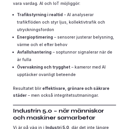
vara vardag. AI och IoT möjliggör:
Trafikstyrning i realtid
– AI analyserar
trafikflöden och styr ljus, kollektivtrafik och
utryckningsfordon
Energioptimering
– sensorer justerar belysning,
värme och el efter behov
Avfallshantering
– soptunnor signalerar när de
är fulla
Övervakning och trygghet
– kameror med AI
upptäcker ovanligt beteende
Resultatet blir
effektivare, grönare och säkrare
städer
– men också integritetsutmaningar.
Industrin 5.0 – när människor
och maskiner samarbetar
Vi är på väg in i
Industri 5.0
, där det inte längre