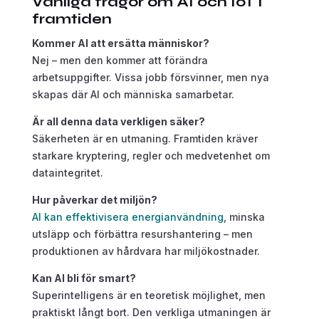
Vanliga frågor om AI och IoT i
framtiden
Kommer AI att ersätta människor?
Nej – men den kommer att förändra
arbetsuppgifter. Vissa jobb försvinner, men nya
skapas där AI och människa samarbetar.
Är all denna data verkligen säker?
Säkerheten är en utmaning. Framtiden kräver
starkare kryptering, regler och medvetenhet om
dataintegritet.
Hur påverkar det miljön?
AI kan effektivisera energianvändning
, minska
utsläpp och förbättra resurshantering – men
produktionen av hårdvara har miljökostnader.
Kan AI bli för smart?
Superintelligens är en teoretisk möjlighet, men
praktiskt långt bort. Den verkliga utmaningen är