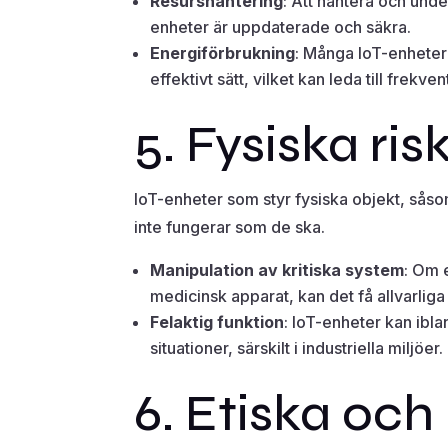
Resurshantering
: Att hantera och under
enheter är uppdaterade och säkra.
Energiförbrukning
: Många IoT-enheter 
effektivt sätt, vilket kan leda till frekv
5. Fysiska ris
IoT-enheter som styr fysiska objekt, såsom
inte fungerar som de ska.
Manipulation av kritiska system
: Om 
medicinsk apparat, kan det få allvarli
Felaktig funktion
: IoT-enheter kan ibla
situationer, särskilt i industriella miljöer.
6. Etiska och 