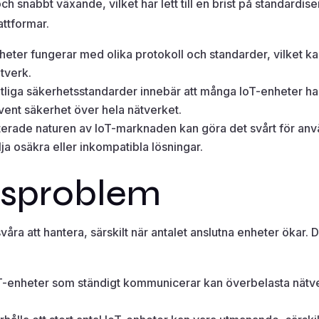
h snabbt växande, vilket har lett till en brist på standardise
attformar.
heter fungerar med olika protokoll och standarder, vilket 
tverk.
etliga säkerhetsstandarder innebär att många IoT-enheter ha
kvent säkerhet över hela nätverket.
erade naturen av IoT-marknaden kan göra det svårt för anvä
älja osäkra eller inkompatibla lösningar.
tsproblem
ra att hantera, särskilt när antalet anslutna enheter ökar. 
T-enheter som ständigt kommunicerar kan överbelasta nätverk