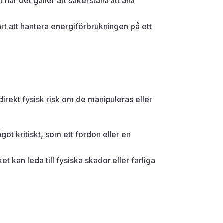
när det gäller att säkerställa att alla
årt att hantera energiförbrukningen på ett
direkt fysisk risk om de manipuleras eller
ot kritiskt, som ett fordon eller en
t kan leda till fysiska skador eller farliga