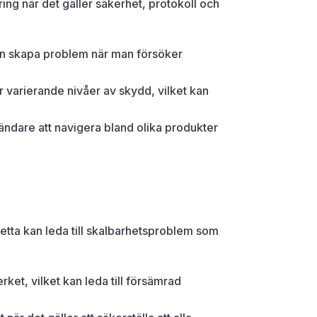
ring när det gäller säkerhet, protokoll och
kan skapa problem när man försöker
r varierande nivåer av skydd, vilket kan
ndare att navigera bland olika produkter
Detta kan leda till skalbarhetsproblem som
et, vilket kan leda till försämrad