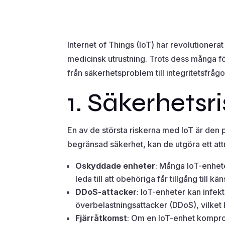
Internet of Things (IoT) har revolutionerat
medicinsk utrustning. Trots dess många fö
från säkerhetsproblem till integritetsfrå
1. Säkerhetsr
En av de största riskerna med IoT är den p
begränsad säkerhet, kan de utgöra ett attr
Oskyddade enheter
: Många IoT-enhete
leda till att obehöriga får tillgång till k
DDoS-attacker
: IoT-enheter kan infe
överbelastningsattacker (DDoS), vilket k
Fjärråtkomst
: Om en IoT-enhet komprome