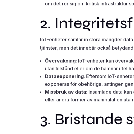
om det rör sig om kritisk infrastruktur s
2. Integritets
IoT-enheter samlar in stora mängder data
tjänster, men det innebär också betydande
Övervakning
: IoT-enheter kan övervaka
utan tillstånd eller om de hamnar i fel h
Dataexponering
: Eftersom IoT-enheter 
exponeras för obehöriga, antingen geno
Missbruk av data
: Insamlade data kan 
eller andra former av manipulation uta
3. Bristande 