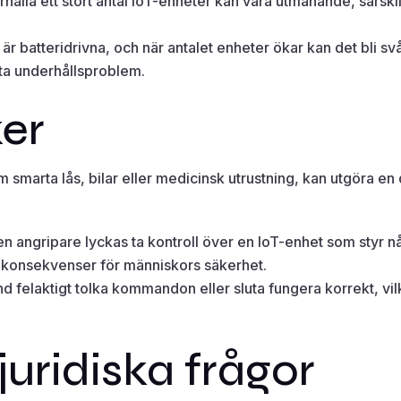
hålla ett stort antal IoT-enheter kan vara utmanande, särskilt 
är batteridrivna, och när antalet enheter ökar kan det bli sv
enta underhållsproblem.
ker
 smarta lås, bilar eller medicinsk utrustning, kan utgöra en 
en angripare lyckas ta kontroll över en IoT-enhet som styr någ
ga konsekvenser för människors säkerhet.
nd felaktigt tolka kommandon eller sluta fungera korrekt, vilke
juridiska frågor