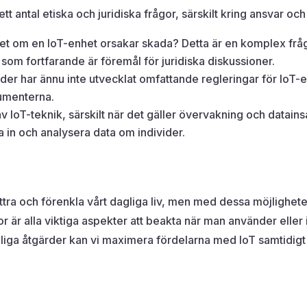
t antal etiska och juridiska frågor, särskilt kring ansvar och
et om en IoT-enhet orsakar skada? Detta är en komplex fråg
som fortfarande är föremål för juridiska diskussioner.
der har ännu inte utvecklat omfattande regleringar för IoT-enh
umenterna.
 IoT-teknik, särskilt när det gäller övervakning och datains
a in och analysera data om individer.
ttra och förenkla vårt dagliga liv, men med dessa möjlighete
gor är alla viktiga aspekter att beakta när man använder ell
iga åtgärder kan vi maximera fördelarna med IoT samtidigt