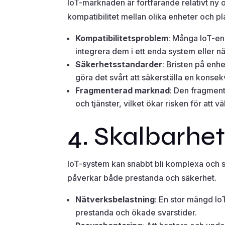
IoT-marknaden är fortfarande relativt ny oc
kompatibilitet mellan olika enheter och pl
Kompatibilitetsproblem
: Många IoT-en
integrera dem i ett enda system eller nä
Säkerhetsstandarder
: Bristen på enh
göra det svårt att säkerställa en konse
Fragmenterad marknad
: Den fragment
och tjänster, vilket ökar risken för att v
4. Skalbarhe
IoT-system kan snabbt bli komplexa och svå
påverkar både prestanda och säkerhet.
Nätverksbelastning
: En stor mängd Io
prestanda och ökade svarstider.