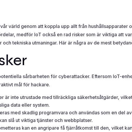
 vår värld genom att koppla upp allt från hushållsapparater o
rdelar, medför IoT också en rad risker som är viktiga att v
gor och tekniska utmaningar. Här är några av de mest betyda
isker
otentiella sårbarheten för cyberattacker. Eftersom IoT-enheter
aktivt mål för hackare.
r är inte utrustade med tillräckliga säkerhetsåtgärder, vilk
änsliga data eller system.
kteras med skadlig programvara och användas som en del av b
an slå ut viktiga tjänster och webbplatser.
tteras kan en angripare få fjärråtkomst till den, vilket kan l