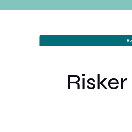
H
Risker